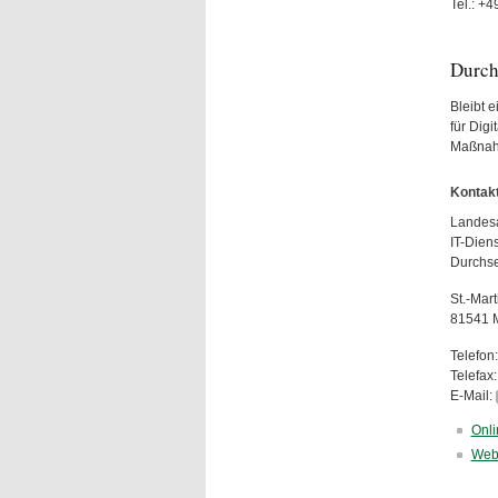
Tel.: +4
Durch
Bleibt 
für Dig
Maßnahm
Kontakt
Landesa
IT-Dien
Durchse
St.-Mar
81541 
Telefon
Telefax
E-Mail:
Onli
Weba