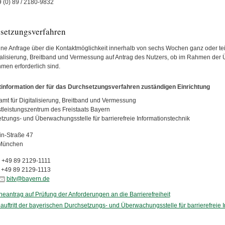
9 (0) 89 / 2180-9832
setzungsverfahren
eine Anfrage über die Kontaktmöglichkeit innerhalb von sechs Wochen ganz oder te
italisierung, Breitband und Vermessung auf Antrag des Nutzers, ob im Rahmen de
en erforderlich sind.
information der für das Durchsetzungsverfahren zuständigen Einrichtung
mt für Digitalisierung, Breitband und Vermessung
stleistungszentrum des Freistaats Bayern
tzungs- und Überwachungsstelle für barrierefreie Informationstechnik
tin-Straße 47
München
: +49 89 2129-1111
: +49 89 2129-1113
bitv@bayern.de
neantrag auf Prüfung der Anforderungen an die Barrierefreiheit
uftritt der bayerischen Durchsetzungs- und Überwachungsstelle für barrierefreie 