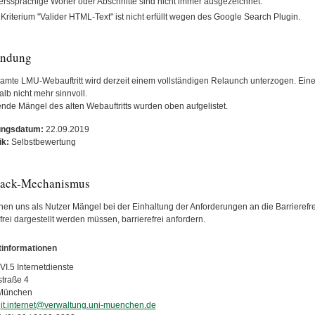
rssprachige Wörter oder Abschnitte sind nicht immer ausgezeichnet.
Kriterium "Valider HTML-Text" ist nicht erfüllt wegen des Google Search Plugin.
ündung
amte LMU-Webauftritt wird derzeit einem vollständigen Relaunch unterzogen. Ei
alb nicht mehr sinnvoll.
nde Mängel des alten Webauftritts wurden oben aufgelistet.
ungsdatum:
22.09.2019
ik:
Selbstbewertung
ack-Mechanismus
en uns als Nutzer Mängel bei der Einhaltung der Anforderungen an die Barrierefreih
frei dargestellt werden müssen, barrierefrei anfordern.
informationen
VI.5 Internetdienste
straße 4
München
it.internet@verwaltung.uni-muenchen.de