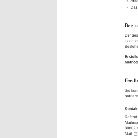
Ande
Das 
Begr
Der ges
ist desh
Bestehe
Erstell
Method
Feedb
Sie könn
barriere
Kontakt
Referat 
Martius
80802 
Mail: