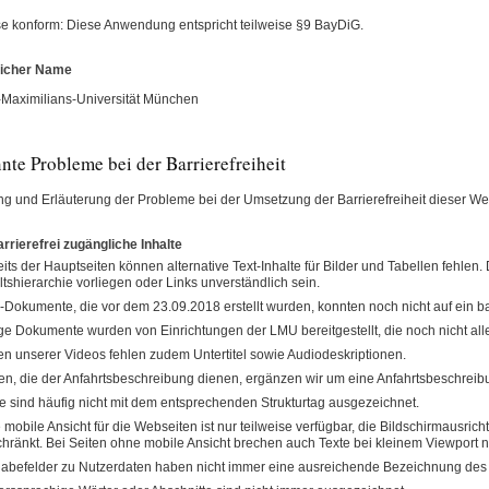
se konform: Diese Anwendung entspricht teilweise §9 BayDiG.
licher Name
Maximilians-Universität München
nte Probleme bei der Barrierefreiheit
ung und Erläuterung der Probleme bei der Umsetzung der Barrierefreiheit dieser Web
arrierefrei zugängliche Inhalte
its der Hauptseiten können alternative Text-Inhalte für Bilder und Tabellen fehlen.
ltshierarchie vorliegen oder Links unverständlich sein.
Dokumente, die vor dem 23.09.2018 erstellt wurden, konnten noch nicht auf ein ba
ge Dokumente wurden von Einrichtungen der LMU bereitgestellt, die noch nicht alle 
en unserer Videos fehlen zudem Untertitel sowie Audiodeskriptionen.
en, die der Anfahrtsbeschreibung dienen, ergänzen wir um eine Anfahrtsbeschreibu
te sind häufig nicht mit dem entsprechenden Strukturtag ausgezeichnet.
 mobile Ansicht für die Webseiten ist nur teilweise verfügbar, die Bildschirmausrich
hränkt. Bei Seiten ohne mobile Ansicht brechen auch Texte bei kleinem Viewport n
abefelder zu Nutzerdaten haben nicht immer eine ausreichende Bezeichnung des