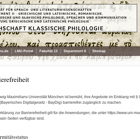
mu.de
LMU-Portal
Fakultät 13
Department II
Sitemap
erefreiheit
wig-Maximilians-Universität München ist bemüht, ihre Angebote im Einklang mit § 9 
(Bayerisches Digitalgesetz - BayDig) barrierefrei zugänglich zu machen.
klärung zur Barrierefreiheit gilt für die Anwendungen, die unter https://www.uni-m
in-Seiten verfügbar sind.
rmitätsstatus