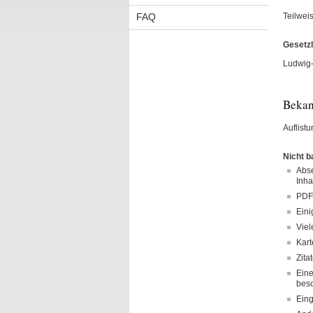
FAQ
Teilwei
Gesetz
Ludwig-
Bekan
Auflist
Nicht b
Abse
Inha
PDF-
Eini
Viel
Kart
Zita
Eine
besc
Eing