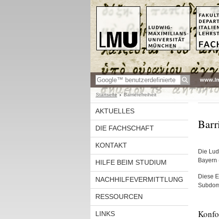
www.l
Startseite
Barrierefreiheit
AKTUELLES
Barri
DIE FACHSCHAFT
KONTAKT
Die Lud
Bayern 
HILFE BEIM STUDIUM
Diese Er
NACHHILFEVERMITTLUNG
Subdoma
RESSOURCEN
Konfo
LINKS